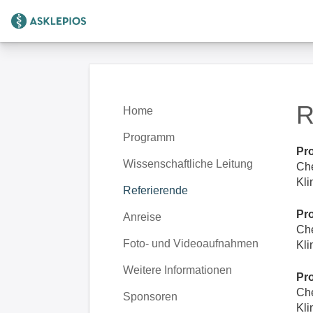
Zur Startseite
R
Home
Programm
Pr
Wissenschaftliche Leitung
Che
Kli
Referierende
Pr
Anreise
Che
Foto- und Videoaufnahmen
Kli
Weitere Informationen
Pr
Che
Sponsoren
Kli