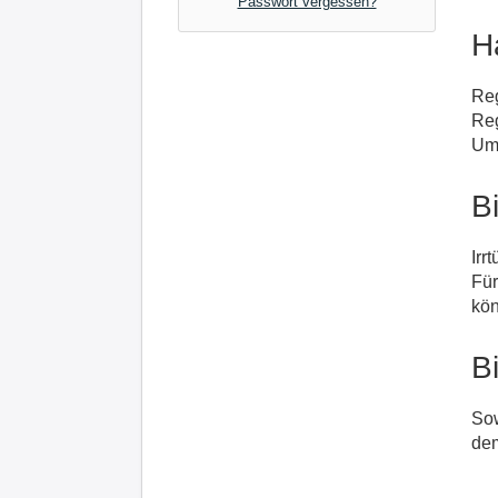
Passwort vergessen?
H
Reg
Re
Ums
B
Irr
Für
kön
B
Sow
dem