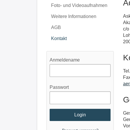
A
Foto- und Videoaufnahmen
As
Weitere Informationen
Aka
AGB
c/o
Loh
Kontakt
20
K
Anmeldename
Tel
Fax
ae
Passwort
G
Ges
Gem
Vor