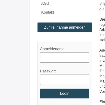
AGB
tät
gle
Kontakt
Die
reg
Zur Teilnahme anmelden
Arb
Int
ste
Anmeldename
Auc
tra
Inv
Mit
für
Passwort
Ihn
Ma
und
Ver
Ein