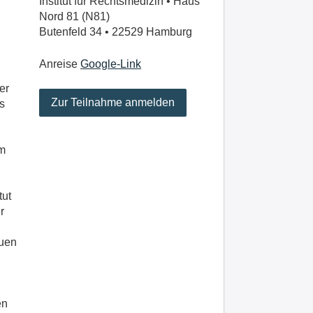
Institut für Rechtsmedizin • Haus
Nord 81 (N81)
Butenfeld 34 • 22529 Hamburg
Anreise
Google-Link
er
Zur Teilnahme anmelden
s
im
tut
r
uen
en