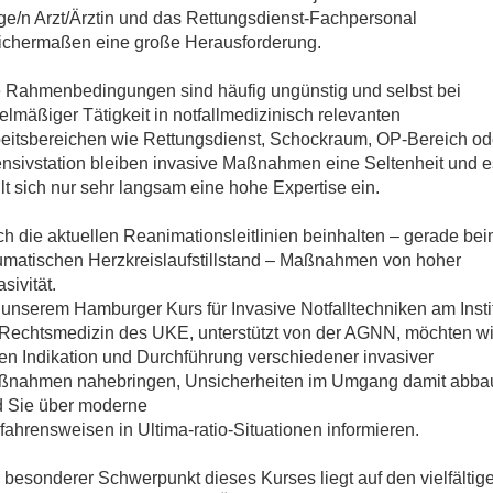
ige/n Arzt/Ärztin und das Rettungsdienst-Fachpersonal
ichermaßen eine große Herausforderung.
 Rahmenbedingungen sind häufig ungünstig und selbst bei
elmäßiger Tätigkeit in notfallmedizinisch relevanten
eitsbereichen wie Rettungsdienst, Schockraum, OP-Bereich od
ensivstation bleiben invasive Maßnahmen eine Seltenheit und e
llt sich nur sehr langsam eine hohe Expertise ein.
h die aktuellen Reanimationsleitlinien beinhalten – gerade be
umatischen Herzkreislaufstillstand – Maßnahmen von hoher
asivität.
 unserem Hamburger Kurs für Invasive Notfalltechniken am Insti
 Rechtsmedizin des UKE, unterstützt von der AGNN, möchten wi
en Indikation und Durchführung verschiedener invasiver
ßnahmen nahebringen, Unsicherheiten im Umgang damit abba
 Sie über moderne
fahrensweisen in Ultima-ratio-Situationen informieren.
 besonderer Schwerpunkt dieses Kurses liegt auf den vielfältig