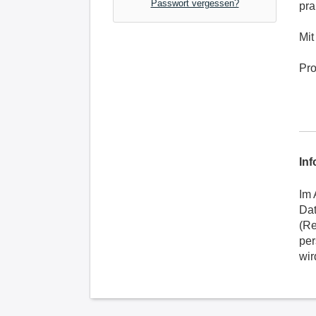
Passwort vergessen?
pra
Mit
Pro
In
Im 
Dat
(Re
per
wir