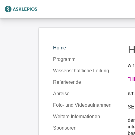
Zur Startseite
H
Home
Programm
wir
Wissenschaftliche Leitung
"HI
Referierende
am
Anreise
Foto- und Videoaufnahmen
SE
Weitere Informationen
der
int
Sponsoren
bes