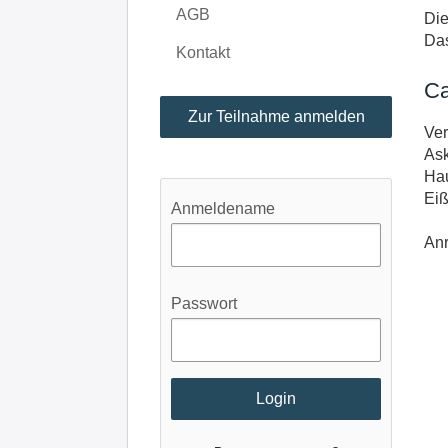
AGB
Die
Das
Kontakt
Ca
Zur Teilnahme anmelden
Ver
Ask
Hau
Eiß
Anmeldename
An
Passwort