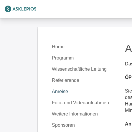
Zur Startseite
A
Home
Programm
Das
Wissenschaftliche Leitung
ÖP
Referierende
Sie
Anreise
des
Foto- und Videoaufnahmen
Har
Min
Weitere Informationen
An
Sponsoren