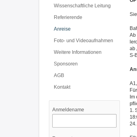
ÖP
Wissenschaftliche Leitung
Sie
Referierende
Bah
Anreise
Ab 
Foto- und Videoaufnahmen
ler
ab 
Weitere Informationen
S-B
Sponsoren
An
AGB
A1,
Kontakt
Für
Im 
pfl
Anmeldename
1. 
18:
24.