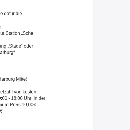
e dafür die
g
ur Station „Schel
ng „Stade“ oder
arburg“
arburg Mitte)
ielzahl von kosten
00 - 18:00 Uhr: in der
imum-Preis 10,00€.
0€