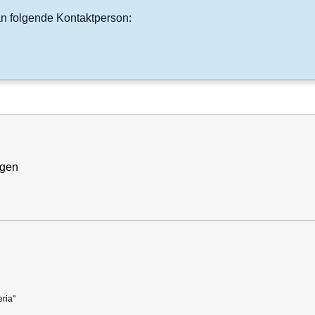
an folgende Kontaktperson:
ngen
stems "Converia"
ria"