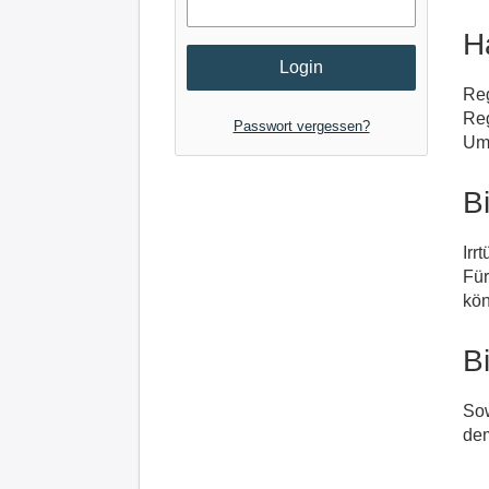
H
Reg
Re
Passwort vergessen?
Ums
B
Irr
Für
kön
B
Sow
dem