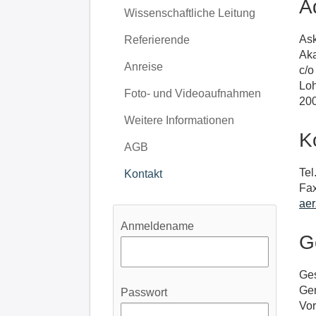
A
Wissenschaftliche Leitung
As
Referierende
Aka
Anreise
c/o
Loh
Foto- und Videoaufnahmen
20
Weitere Informationen
K
AGB
Tel
Kontakt
Fax
ae
Anmeldename
G
Ges
Gem
Passwort
Vor